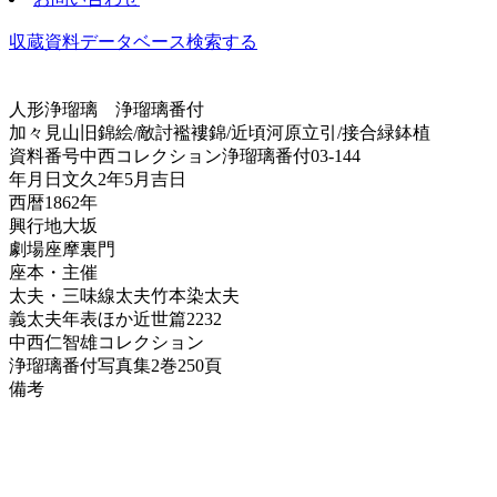
収蔵資料データベース
検索する
人形浄瑠璃
浄瑠璃番付
加々見山旧錦絵/敵討襤褸錦/近頃河原立引/接合緑鉢植
資料番号
中西コレクション浄瑠璃番付03-144
年月日
文久2年5月吉日
西暦
1862年
興行地
大坂
劇場
座摩裏門
座本・主催
太夫・三味線
太夫竹本染太夫
義太夫年表ほか
近世篇2232
中西仁智雄コレクション
浄瑠璃番付写真集
2巻250頁
備考