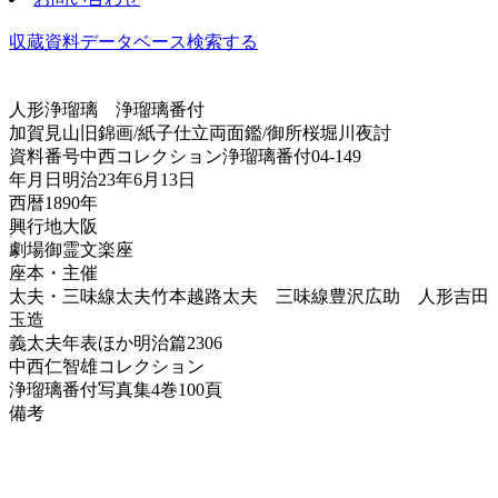
収蔵資料データベース
検索する
人形浄瑠璃
浄瑠璃番付
加賀見山旧錦画/紙子仕立両面鑑/御所桜堀川夜討
資料番号
中西コレクション浄瑠璃番付04-149
年月日
明治23年6月13日
西暦
1890年
興行地
大阪
劇場
御霊文楽座
座本・主催
太夫・三味線
太夫竹本越路太夫 三味線豊沢広助 人形吉田
玉造
義太夫年表ほか
明治篇2306
中西仁智雄コレクション
浄瑠璃番付写真集
4巻100頁
備考