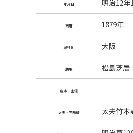
明治12年
年月日
1879年
西暦
大阪
興行地
松島芝居
劇場
座本・主催
太夫竹本
太夫・三味線
明治篇12