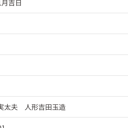
1月吉日
実太夫 人形吉田玉造
01