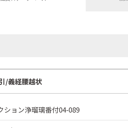
引/義経腰越状
ション浄瑠璃番付04-089