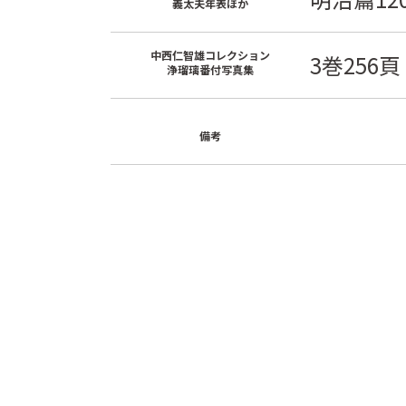
義太夫年表ほか
中西仁智雄コレクション
3巻256頁
浄瑠璃番付写真集
備考