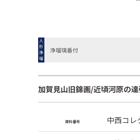
人
形
浄瑠璃番付
浄
瑠
璃
加賀見山旧錦画/近頃河原の達
中西コレク
資料番号