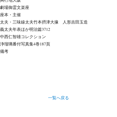
劇場
御霊文楽座
座本・主催
太夫・三味線
太夫竹本摂津大掾 人形吉田玉造
義太夫年表ほか
明治篇3712
中西仁智雄コレクション
浄瑠璃番付写真集
4巻187頁
備考
一覧へ戻る