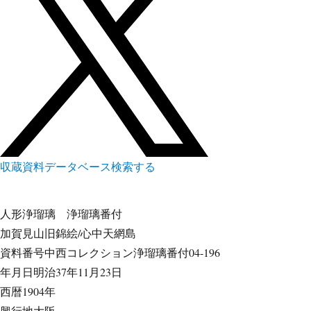
収蔵資料データベース
検索する
人形浄瑠璃
浄瑠璃番付
加賀見山旧錦絵/心中天網島
資料番号
中西コレクション浄瑠璃番付04-196
年月日
明治37年11月23日
西暦
1904年
興行地
大阪