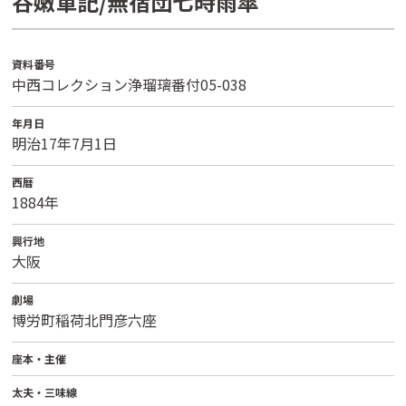
谷嫩軍記/無宿団七時雨傘
資料番号
中西コレクション浄瑠璃番付05-038
年月日
明治17年7月1日
西暦
1884年
興行地
大阪
劇場
博労町稲荷北門彦六座
座本・主催
太夫・三味線