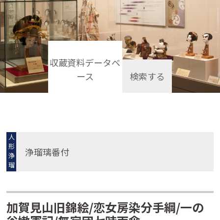
収蔵資料データベ
ース
検索する
人
形
浄瑠璃番付
浄
瑠
璃
加賀見山旧錦絵/恋女房染分手綱/一の