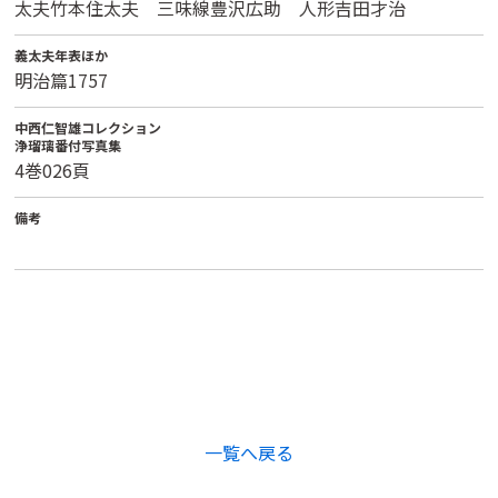
太夫竹本住太夫 三味線豊沢広助 人形吉田才治
義太夫年表ほか
明治篇1757
中西仁智雄コレクション
浄瑠璃番付写真集
4巻026頁
備考
一覧へ戻る