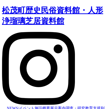
松茂町歴史民俗資料館・人形
浄瑠璃芝居資料館
NEWS/イベント
施設概要
展示案内
調査・研究
教育支援
利