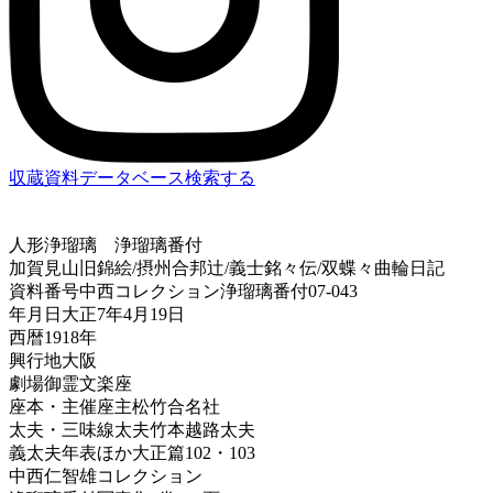
収蔵資料データベース
検索する
人形浄瑠璃
浄瑠璃番付
加賀見山旧錦絵/摂州合邦辻/義士銘々伝/双蝶々曲輪日記
資料番号
中西コレクション浄瑠璃番付07-043
年月日
大正7年4月19日
西暦
1918年
興行地
大阪
劇場
御霊文楽座
座本・主催
座主松竹合名社
太夫・三味線
太夫竹本越路太夫
義太夫年表ほか
大正篇102・103
中西仁智雄コレクション