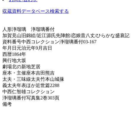
収蔵資料データベース
検索する
人形浄瑠璃
浄瑠璃番付
加賀見山旧錦絵/近江源氏先陣館/恋娘昔八丈/ひらかな盛衰記
資料番号
中西コレクション浄瑠璃番付03-167
年月日
元治元年9月吉日
西暦
1864年
興行地
大坂
劇場
北の新地芝居
座本・主催
座本吉田熊吉
太夫・三味線
太夫竹本山城掾
義太夫年表ほか
近世篇2288
中西仁智雄コレクション
浄瑠璃番付写真集
2巻303頁
備考