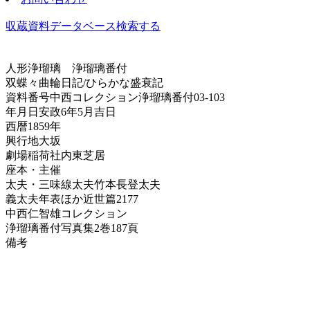
収蔵資料データベース
検索する
人形浄瑠璃
浄瑠璃番付
双蝶々曲輪日記/ひらかな盛衰記
資料番号
中西コレクション浄瑠璃番付03-103
年月日
安政6年5月吉日
西暦
1859年
興行地
大坂
劇場
稲荷社内東芝居
座本・主催
太夫・三味線
太夫竹本長登太夫
義太夫年表ほか
近世篇2177
中西仁智雄コレクション
浄瑠璃番付写真集
2巻187頁
備考