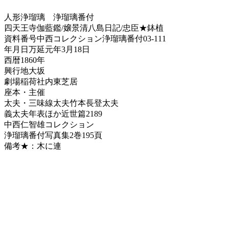
人形浄瑠璃
浄瑠璃番付
四天王寺伽藍鑑/嬢景清八島日記/忠臣★鉢植
資料番号
中西コレクション浄瑠璃番付03-111
年月日
万延元年3月18日
西暦
1860年
興行地
大坂
劇場
稲荷社内東芝居
座本・主催
太夫・三味線
太夫竹本長登太夫
義太夫年表ほか
近世篇2189
中西仁智雄コレクション
浄瑠璃番付写真集
2巻195頁
備考
★：木に連