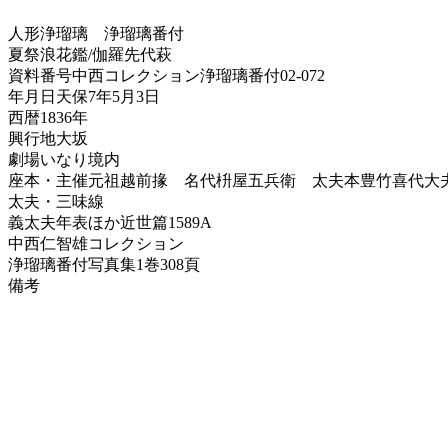
人形浄瑠璃
浄瑠璃番付
夏祭浪花鑑/伽羅先代萩
資料番号
中西コレクション浄瑠璃番付02-072
年月日
天保7年5月3日
西暦
1836年
興行地
大坂
劇場
いなり境内
座本・主催
元祖越前掾 名代枡屋五兵衛 太夫本豊竹喜代大
太夫・三味線
義太夫年表ほか
近世篇1589A
中西仁智雄コレクション
浄瑠璃番付写真集
1巻308頁
備考