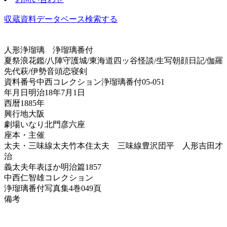
収蔵資料データベース
検索する
人形浄瑠璃
浄瑠璃番付
夏祭浪花鑑/八陣守護城/東海道四ッ谷怪談/生写朝顔日記/伽羅
先代萩/伊勢音頭恋寝剣
資料番号
中西コレクション浄瑠璃番付05-051
年月日
明治18年7月1日
西暦
1885年
興行地
大阪
劇場
いなり北門彦六座
座本・主催
太夫・三味線
太夫竹本住太夫 三味線豊沢団平 人形吉田才
治
義太夫年表ほか
明治篇1857
中西仁智雄コレクション
浄瑠璃番付写真集
4巻049頁
備考