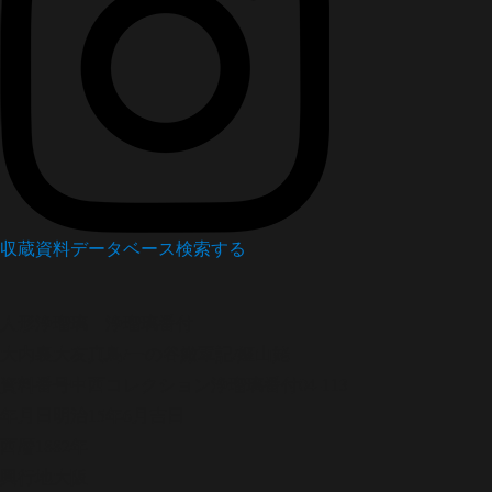
収蔵資料データベース
検索する
人形浄瑠璃
浄瑠璃番付
大内裏大友真鳥/一の谷嫩軍記/嫗山姥
資料番号
中西コレクション浄瑠璃番付04-113
年月日
明治15年6月吉日
西暦
1882年
興行地
大阪