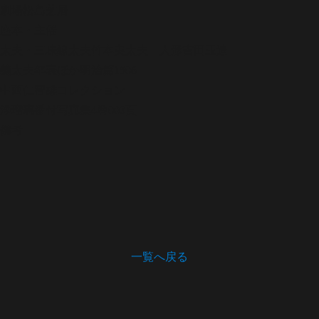
劇場
松島芝居
座本・主催
太夫・三味線
太夫竹本実太夫 人形吉田玉造
義太夫年表ほか
明治篇1506
中西仁智雄コレクション
浄瑠璃番付写真集
4巻003頁
備考
一覧へ戻る