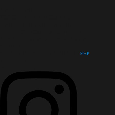
開館時間・休館日
開館時間 9:00～17:00（木曜は21:00まで）
休館日 月曜日（祝日の場合は翌日）
第３火曜日、年末年始（12/28～1/4）
松茂町歴史民俗資料館・人形浄瑠璃芝居資料館
〒771-0220
徳島県板野郡松茂町広島字四番越11番地1
MAP
TEL：088-699-5995
FAX：088-699-5767