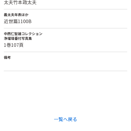
太夫竹本政太夫
義太夫年表ほか
近世篇1100B
中西仁智雄コレクション
浄瑠璃番付写真集
1巻107頁
備考
一覧へ戻る