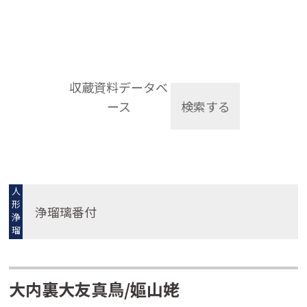
収蔵資料データベ
ース
検索する
人
形
浄瑠璃番付
浄
瑠
璃
大内裏大友真鳥/嫗山姥