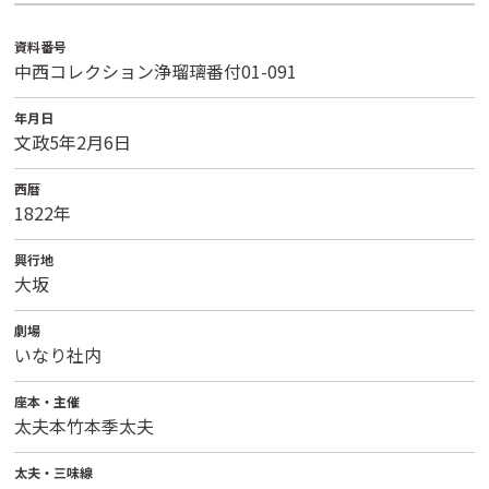
資料番号
中西コレクション浄瑠璃番付01-091
年月日
文政5年2月6日
西暦
1822年
興行地
大坂
劇場
いなり社内
座本・主催
太夫本竹本季太夫
太夫・三味線