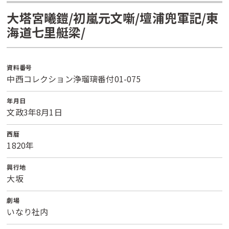
大塔宮曦鎧/初嵐元文噺/壇浦兜軍記/東
海道七里艇梁/
資料番号
中西コレクション浄瑠璃番付01-075
年月日
文政3年8月1日
西暦
1820年
興行地
大坂
劇場
いなり社内