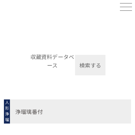
収蔵資料データベ
ース
検索する
人
形
浄瑠璃番付
浄
瑠
璃