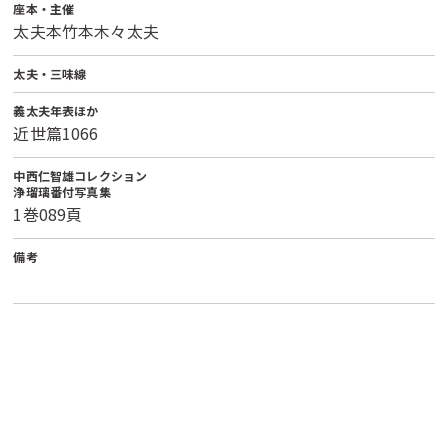
座本・主催
太夫本竹本木々太夫
太夫・三味線
義太夫年表ほか
近世篇1066
中西仁智雄コレクション
浄瑠璃番付写真集
1巻089頁
備考