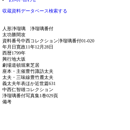
収蔵資料データベース
検索する
人形浄瑠璃
浄瑠璃番付
太功勝間攻
資料番号
中西コレクション浄瑠璃番付01-020
年月日
寛政11年12月28日
西暦
1799年
興行地
大坂
劇場
道頓堀東芝居
座本・主催
豊竹諏訪太夫
太夫・三味線
豊竹麓太夫
義太夫年表ほか
近世篇631
中西仁智雄コレクション
浄瑠璃番付写真集
1巻029頁
備考