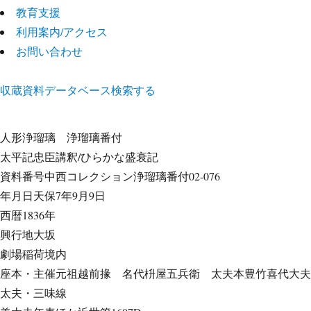
教育支援
利用案内/アクセス
お問い合わせ
収蔵資料データベース
検索する
人形浄瑠璃
浄瑠璃番付
太平記忠臣講釈/ひらかな盛衰記
資料番号
中西コレクション浄瑠璃番付02-076
年月日
天保7年9月9日
西暦
1836年
興行地
大坂
劇場
稲荷境内
座本・主催
元祖越前掾 名代枡屋五兵衛 太夫本豊竹喜代大夫
太夫・三味線