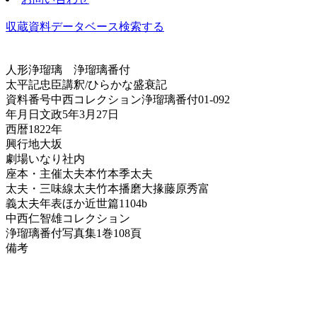
収蔵資料データベース
検索する
人形浄瑠璃
浄瑠璃番付
太平記忠臣講釈/ひらかな盛衰記
資料番号
中西コレクション浄瑠璃番付01-092
年月日
文政5年3月27日
西暦
1822年
興行地
大坂
劇場
いなり社内
座本・主催
太夫本竹本季太夫
太夫・三味線
太夫竹本播磨大掾藤原秀富
義太夫年表ほか
近世篇1104b
中西仁智雄コレクション
浄瑠璃番付写真集
1巻108頁
備考