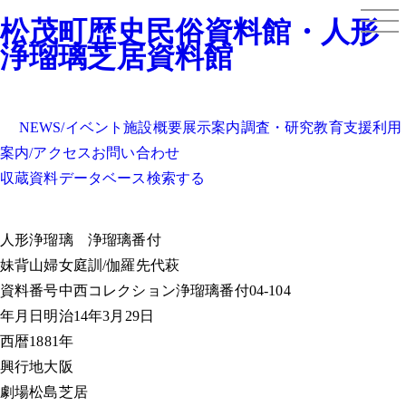
松茂町歴史民俗資料館・人形
浄瑠璃芝居資料館
NEWS/イベント
施設概要
展示案内
調査・研究
教育支援
利用
案内/アクセス
お問い合わせ
収蔵資料データベース
検索する
人形浄瑠璃
浄瑠璃番付
妹背山婦女庭訓/伽羅先代萩
資料番号
中西コレクション浄瑠璃番付04-104
年月日
明治14年3月29日
西暦
1881年
興行地
大阪
劇場
松島芝居