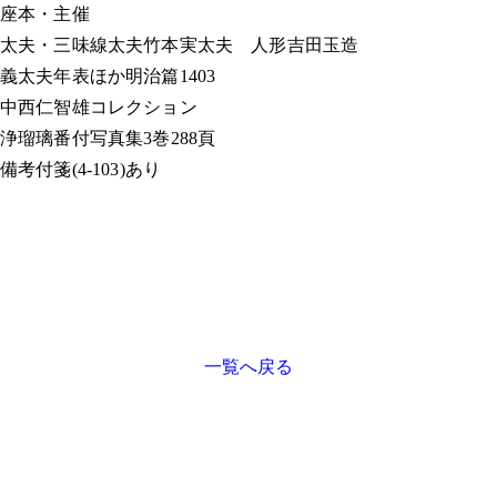
座本・主催
太夫・三味線
太夫竹本実太夫 人形吉田玉造
義太夫年表ほか
明治篇1403
中西仁智雄コレクション
浄瑠璃番付写真集
3巻288頁
備考
付箋(4-103)あり
一覧へ戻る