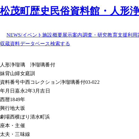
松茂町歴史民俗資料館・人形
NEWS/イベント
施設概要
展示案内
調査・研究
教育支援
利用
収蔵資料データベース
検索する
人形浄瑠璃
浄瑠璃番付
妹背山婦女庭訓
資料番号
中西コレクション浄瑠璃番付03-022
年月日
嘉永2年3月吉日
西暦
1849年
興行地
大坂
劇場
西横ぼり清水町浜
座本・主催
太夫・三味線