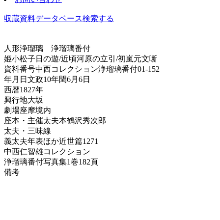
収蔵資料データベース
検索する
人形浄瑠璃
浄瑠璃番付
姫小松子日の遊/近頃河原の立引/初嵐元文噺
資料番号
中西コレクション浄瑠璃番付01-152
年月日
文政10年閏6月6日
西暦
1827年
興行地
大坂
劇場
座摩境内
座本・主催
太夫本鶴沢秀次郎
太夫・三味線
義太夫年表ほか
近世篇1271
中西仁智雄コレクション
浄瑠璃番付写真集
1巻182頁
備考