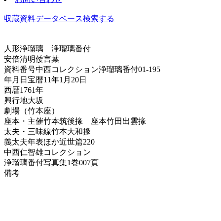
収蔵資料データベース
検索する
人形浄瑠璃
浄瑠璃番付
安倍清明倭言葉
資料番号
中西コレクション浄瑠璃番付01-195
年月日
宝暦11年1月20日
西暦
1761年
興行地
大坂
劇場
（竹本座）
座本・主催
竹本筑後掾 座本竹田出雲掾
太夫・三味線
竹本大和掾
義太夫年表ほか
近世篇220
中西仁智雄コレクション
浄瑠璃番付写真集
1巻007頁
備考