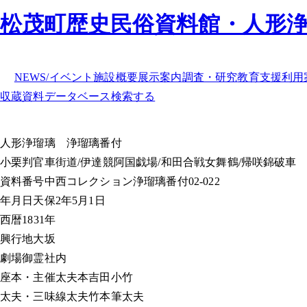
松茂町歴史民俗資料館・人形
NEWS/イベント
施設概要
展示案内
調査・研究
教育支援
利用
収蔵資料データベース
検索する
人形浄瑠璃
浄瑠璃番付
小栗判官車街道/伊達競阿国戯場/和田合戦女舞鶴/帰咲錦破車
資料番号
中西コレクション浄瑠璃番付02-022
年月日
天保2年5月1日
西暦
1831年
興行地
大坂
劇場
御霊社内
座本・主催
太夫本吉田小竹
太夫・三味線
太夫竹本筆太夫