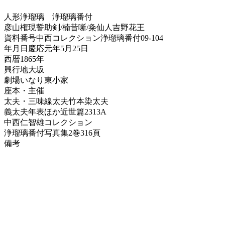
人形浄瑠璃
浄瑠璃番付
彦山権現誓助剣/楠昔噺/粂仙人吉野花王
資料番号
中西コレクション浄瑠璃番付09-104
年月日
慶応元年5月25日
西暦
1865年
興行地
大坂
劇場
いなり東小家
座本・主催
太夫・三味線
太夫竹本染太夫
義太夫年表ほか
近世篇2313A
中西仁智雄コレクション
浄瑠璃番付写真集
2巻316頁
備考