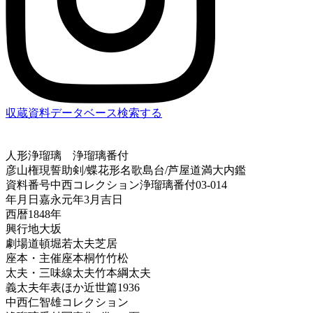
収蔵資料データベース
検索する
人形浄瑠璃
浄瑠璃番付
彦山権現誓助剣/蝶花形名歌島台/芦屋道満大内鑑
資料番号
中西コレクション浄瑠璃番付03-014
年月日
嘉永元年3月吉日
西暦
1848年
興行地
大坂
劇場
道頓堀若太夫芝居
座本・主催
座本桐竹竹松
太夫・三味線
太夫竹本綱太夫
義太夫年表ほか
近世篇1936
中西仁智雄コレクション