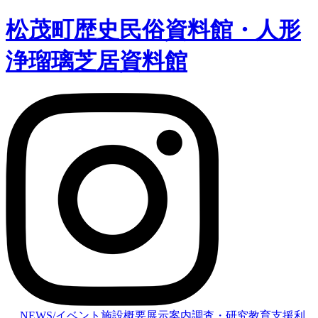
松茂町歴史民俗資料館・人形
浄瑠璃芝居資料館
NEWS/イベント
施設概要
展示案内
調査・研究
教育支援
利