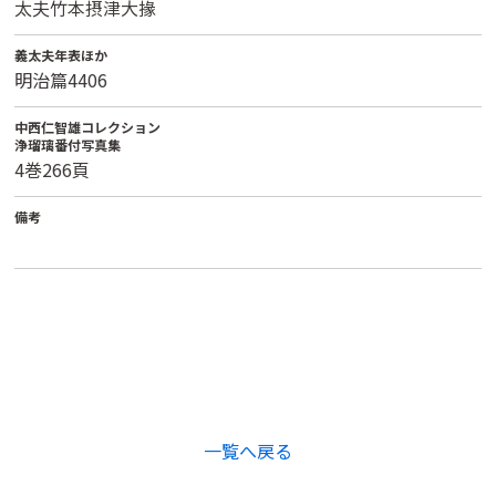
太夫竹本摂津大掾
義太夫年表ほか
明治篇4406
中西仁智雄コレクション
浄瑠璃番付写真集
4巻266頁
備考
一覧へ戻る