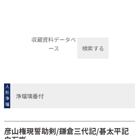
収蔵資料データベ
ース
検索する
人
形
浄瑠璃番付
浄
瑠
璃
彦山権現誓助剣/鎌倉三代記/碁太平記