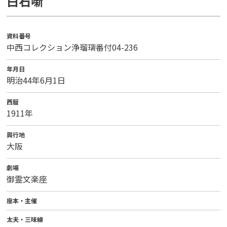
白石噺
資料番号
中西コレクション浄瑠璃番付04-236
年月日
明治44年6月1日
西暦
1911年
興行地
大阪
劇場
御霊文楽座
座本・主催
太夫・三味線