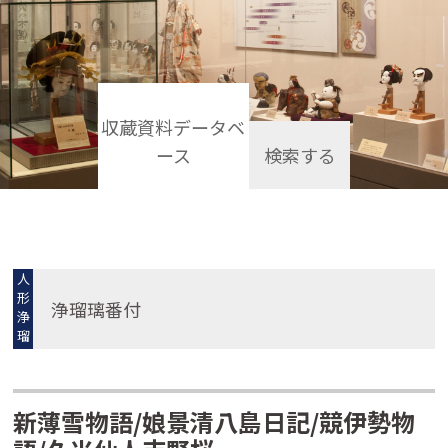
収蔵資料データベ
ース
検索する
人
形
浄瑠璃番付
浄
瑠
璃
新薄雪物語/娘景清八島日記/競伊勢物