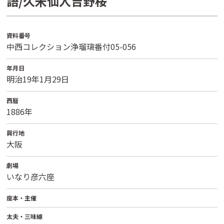
語/久米仙人吉野桜
資料番号
中西コレクション浄瑠璃番付05-056
年月日
明治19年1月29日
西暦
1886年
興行地
大阪
劇場
いなり彦六座
座本・主催
太夫・三味線