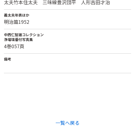
太夫竹本住太夫 三味線豊沢団平 人形吉田才治
義太夫年表ほか
明治篇1952
中西仁智雄コレクション
浄瑠璃番付写真集
4巻057頁
備考
一覧へ戻る