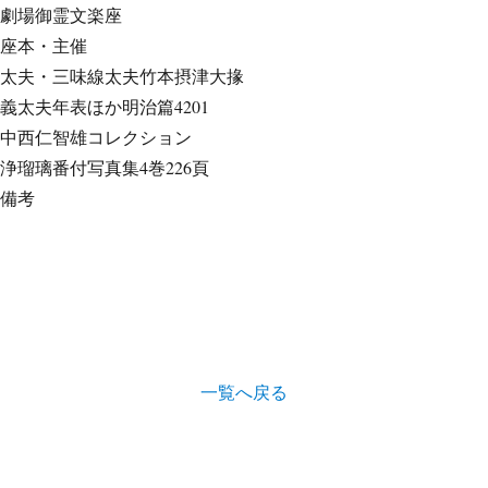
劇場
御霊文楽座
座本・主催
太夫・三味線
太夫竹本摂津大掾
義太夫年表ほか
明治篇4201
中西仁智雄コレクション
浄瑠璃番付写真集
4巻226頁
備考
一覧へ戻る