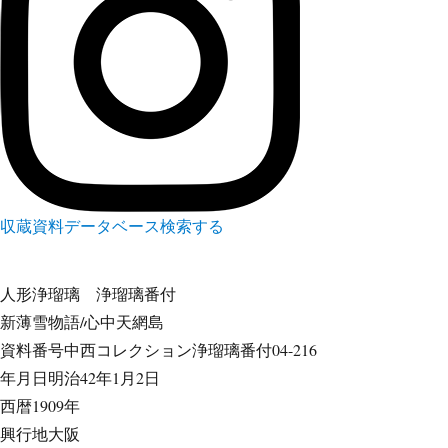
収蔵資料データベース
検索する
人形浄瑠璃
浄瑠璃番付
新薄雪物語/心中天網島
資料番号
中西コレクション浄瑠璃番付04-216
年月日
明治42年1月2日
西暦
1909年
興行地
大阪