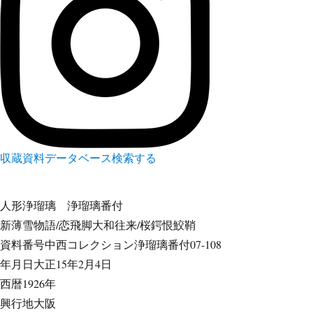
収蔵資料データベース
検索する
人形浄瑠璃
浄瑠璃番付
新薄雪物語/恋飛脚大和往来/桜鍔恨鮫鞘
資料番号
中西コレクション浄瑠璃番付07-108
年月日
大正15年2月4日
西暦
1926年
興行地
大阪