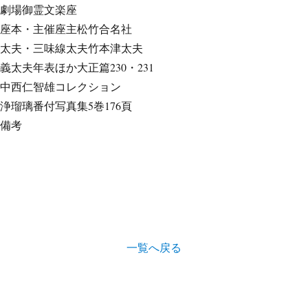
劇場
御霊文楽座
座本・主催
座主松竹合名社
太夫・三味線
太夫竹本津太夫
義太夫年表ほか
大正篇230・231
中西仁智雄コレクション
浄瑠璃番付写真集
5巻176頁
備考
一覧へ戻る