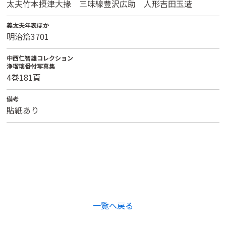
太夫竹本摂津大掾 三味線豊沢広助 人形吉田玉造
義太夫年表ほか
明治篇3701
中西仁智雄コレクション
浄瑠璃番付写真集
4巻181頁
備考
貼紙あり
一覧へ戻る