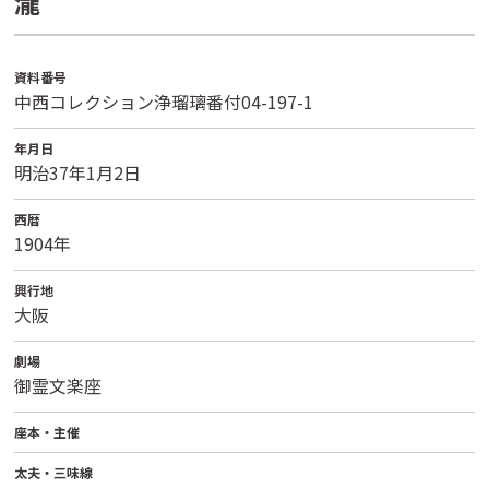
瀧
資料番号
中西コレクション浄瑠璃番付04-197-1
年月日
明治37年1月2日
西暦
1904年
興行地
大阪
劇場
御霊文楽座
座本・主催
太夫・三味線