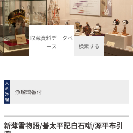
収蔵資料データベ
ース
検索する
人
形
浄瑠璃番付
浄
瑠
璃
新薄雪物語/碁太平記白石噺/源平布引