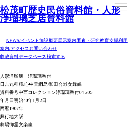
松茂町歴史民俗資料館・人形
浄瑠璃芝居資料館
NEWS/イベント
施設概要
展示案内
調査・研究
教育支援
利用
案内/アクセス
お問い合わせ
収蔵資料データベース
検索する
人形浄瑠璃
浄瑠璃番付
日吉丸稚桜/心中天網島/和田合戦女舞鶴
資料番号
中西コレクション浄瑠璃番付04-205
年月日
明治40年1月2日
西暦
1907年
興行地
大阪
劇場
御霊文楽座