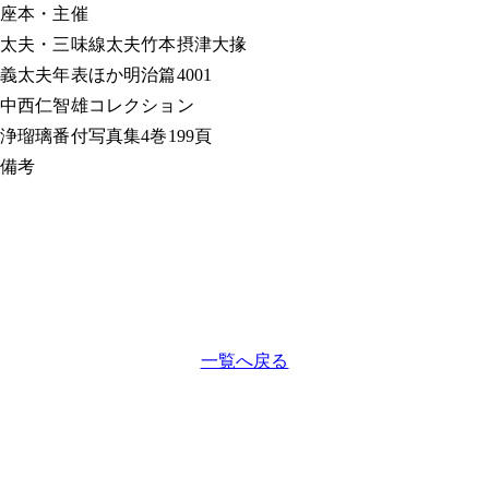
座本・主催
太夫・三味線
太夫竹本摂津大掾
義太夫年表ほか
明治篇4001
中西仁智雄コレクション
浄瑠璃番付写真集
4巻199頁
備考
一覧へ戻る