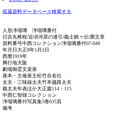
収蔵資料データベース
検索する
人形浄瑠璃
浄瑠璃番付
日吉丸稚桜/近頃河原の達引/義士銘々伝/廓文章
資料番号
中西コレクション浄瑠璃番付07-049
年月日
大正8年1月2日
西暦
1919年
興行地
大阪
劇場
御霊文楽座
座本・主催
座主松竹合名社
太夫・三味線
太夫竹本越路太夫
義太夫年表ほか
大正篇114・115
中西仁智雄コレクション
浄瑠璃番付写真集
5巻035頁
備考