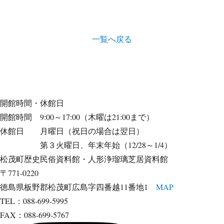
一覧へ戻る
開館時間・休館日
開館時間 9:00～17:00（木曜は21:00まで）
休館日 月曜日（祝日の場合は翌日）
第３火曜日、年末年始（12/28～1/4）
松茂町歴史民俗資料館・人形浄瑠璃芝居資料館
〒771-0220
徳島県板野郡松茂町広島字四番越11番地1
MAP
TEL：088-699-5995
FAX：088-699-5767