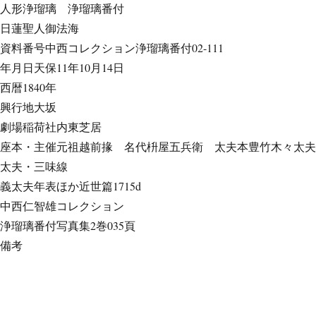
人形浄瑠璃
浄瑠璃番付
日蓮聖人御法海
資料番号
中西コレクション浄瑠璃番付02-111
年月日
天保11年10月14日
西暦
1840年
興行地
大坂
劇場
稲荷社内東芝居
座本・主催
元祖越前掾 名代枡屋五兵衛 太夫本豊竹木々太夫
太夫・三味線
義太夫年表ほか
近世篇1715d
中西仁智雄コレクション
浄瑠璃番付写真集
2巻035頁
備考