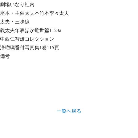
劇場
いなり社内
座本・主催
太夫本竹本季々太夫
太夫・三味線
義太夫年表ほか
近世篇1123a
中西仁智雄コレクション
浄瑠璃番付写真集
1巻115頁
備考
一覧へ戻る