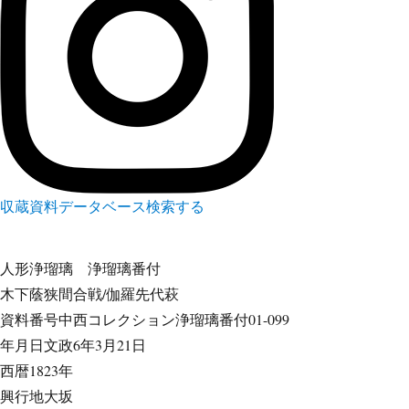
収蔵資料データベース
検索する
人形浄瑠璃
浄瑠璃番付
木下蔭狭間合戦/伽羅先代萩
資料番号
中西コレクション浄瑠璃番付01-099
年月日
文政6年3月21日
西暦
1823年
興行地
大坂