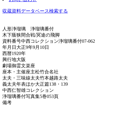
収蔵資料データベース
検索する
人形浄瑠璃
浄瑠璃番付
木下蔭狭間合戦/冥途の飛脚
資料番号
中西コレクション浄瑠璃番付07-062
年月日
大正9年9月10日
西暦
1920年
興行地
大阪
劇場
御霊文楽座
座本・主催
座主松竹合名社
太夫・三味線
太夫竹本越路太夫
義太夫年表ほか
大正篇138・139
中西仁智雄コレクション
浄瑠璃番付写真集
5巻053頁
備考