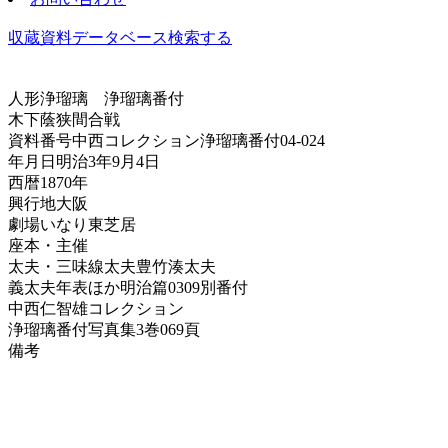
収蔵資料データベース
検索する
人形浄瑠璃
浄瑠璃番付
木下蔭狭間合戦
資料番号
中西コレクション浄瑠璃番付04-024
年月日
明治3年9月4日
西暦
1870年
興行地
大阪
劇場
いなり東芝居
座本・主催
太夫・三味線
太夫豊竹湊太夫
義太夫年表ほか
明治篇0309別番付
中西仁智雄コレクション
浄瑠璃番付写真集
3巻069頁
備考