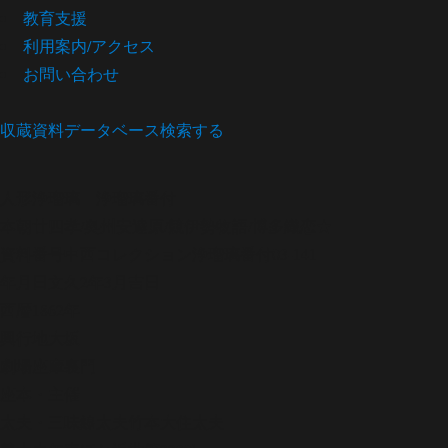
教育支援
利用案内/アクセス
お問い合わせ
収蔵資料データベース
検索する
人形浄瑠璃
浄瑠璃番付
本朝廿四孝/奥州安達原/競伊勢物語/博多織恋★
資料番号
中西コレクション浄瑠璃番付03-141
年月日
文久2年3月吉日
西暦
1862年
興行地
大坂
劇場
座摩裏門
座本・主催
太夫・三味線
太夫竹本大住太夫