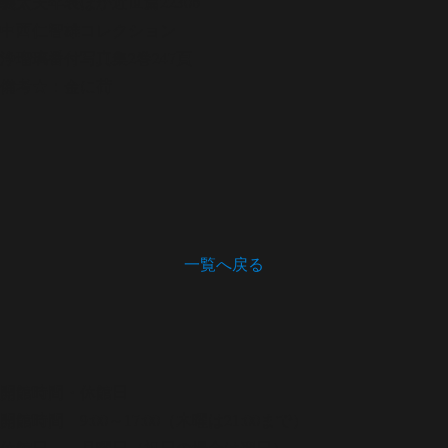
義太夫年表ほか
近世篇2230b
中西仁智雄コレクション
浄瑠璃番付写真集
2巻247頁
備考
★：金に荷
一覧へ戻る
開館時間・休館日
開館時間 9:00～17:00（木曜は21:00まで）
休館日 月曜日（祝日の場合は翌日）