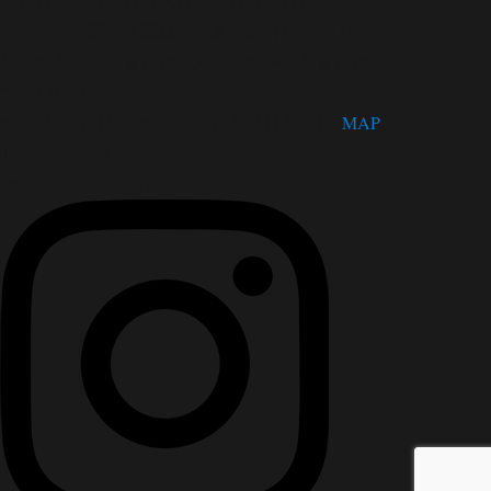
第３火曜日、年末年始（12/28～1/4）
松茂町歴史民俗資料館・人形浄瑠璃芝居資料館
〒771-0220
徳島県板野郡松茂町広島字四番越11番地1
MAP
TEL：088-699-5995
FAX：088-699-5767