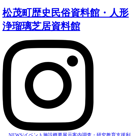
松茂町歴史民俗資料館・人形
浄瑠璃芝居資料館
NEWS/イベント
施設概要
展示案内
調査・研究
教育支援
利