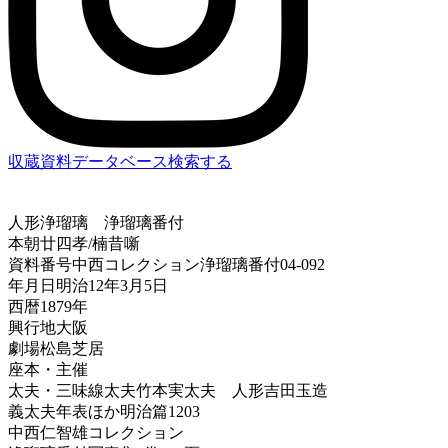
収蔵資料データベース
検索する
人形浄瑠璃
浄瑠璃番付
本朝廿四孝/楠昔噺
資料番号
中西コレクション浄瑠璃番付04-092
年月日
明治12年3月5日
西暦
1879年
興行地
大阪
劇場
松島芝居
座本・主催
太夫・三味線
太夫竹本実太夫 人形吉田玉造
義太夫年表ほか
明治篇1203
中西仁智雄コレクション