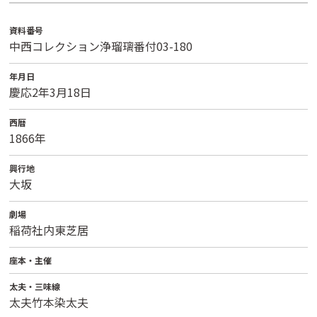
資料番号
中西コレクション浄瑠璃番付03-180
年月日
慶応2年3月18日
西暦
1866年
興行地
大坂
劇場
稲荷社内東芝居
座本・主催
太夫・三味線
太夫竹本染太夫