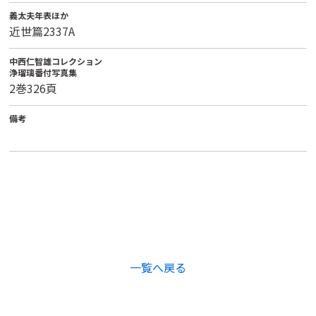
義太夫年表ほか
近世篇2337A
中西仁智雄コレクション
浄瑠璃番付写真集
2巻326頁
備考
一覧へ戻る