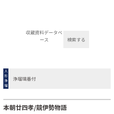
収蔵資料データベ
ース
検索する
人
形
浄瑠璃番付
浄
瑠
璃
本朝廿四孝/競伊勢物語