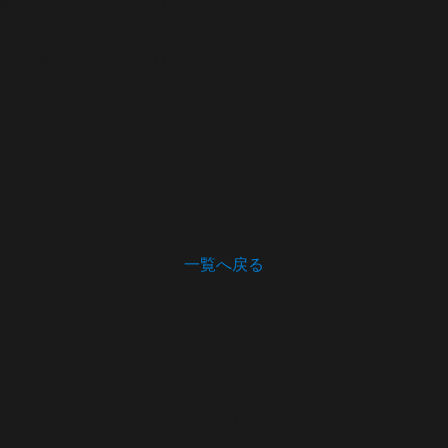
義太夫年表ほか
近世篇1995A
中西仁智雄コレクション
浄瑠璃番付写真集
2巻115頁
備考
一覧へ戻る
開館時間・休館日
開館時間 9:00～17:00（木曜は21:00まで）
休館日 月曜日（祝日の場合は翌日）