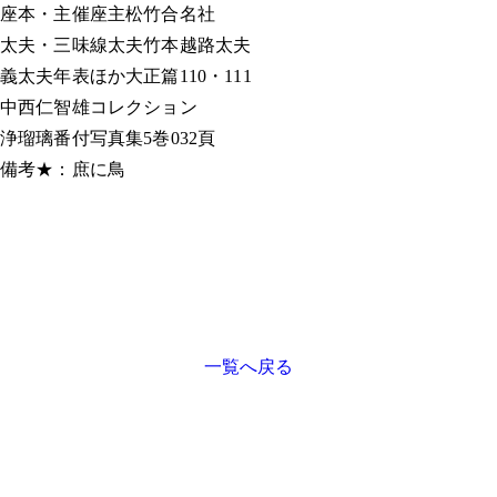
座本・主催
座主松竹合名社
太夫・三味線
太夫竹本越路太夫
義太夫年表ほか
大正篇110・111
中西仁智雄コレクション
浄瑠璃番付写真集
5巻032頁
備考
★：庶に鳥
一覧へ戻る