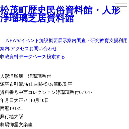
松茂町歴史民俗資料館・人形
浄瑠璃芝居資料館
NEWS/イベント
施設概要
展示案内
調査・研究
教育支援
利用
案内/アクセス
お問い合わせ
収蔵資料データベース
検索する
人形浄瑠璃
浄瑠璃番付
源平布引瀧/★山古跡松/名筆吃又平
資料番号
中西コレクション浄瑠璃番付07-047
年月日
大正7年10月10日
西暦
1918年
興行地
大阪
劇場
御霊文楽座