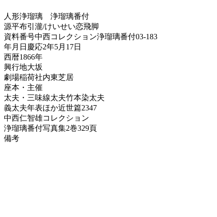
人形浄瑠璃
浄瑠璃番付
源平布引瀧/けいせい恋飛脚
資料番号
中西コレクション浄瑠璃番付03-183
年月日
慶応2年5月17日
西暦
1866年
興行地
大坂
劇場
稲荷社内東芝居
座本・主催
太夫・三味線
太夫竹本染太夫
義太夫年表ほか
近世篇2347
中西仁智雄コレクション
浄瑠璃番付写真集
2巻329頁
備考