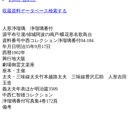
収蔵資料データベース
検索する
人形浄瑠璃
浄瑠璃番付
源平布引瀧/傾城阿波の鳴戸/蝶花形名歌島台
資料番号
中西コレクション浄瑠璃番付04-184
年月日
明治35年9月17日
西暦
1902年
興行地
大阪
劇場
御霊文楽座
座本・主催
太夫・三味線
太夫竹本越路太夫 三味線豊沢広助 人形吉田
玉造
義太夫年表ほか
明治篇3509
中西仁智雄コレクション
浄瑠璃番付写真集
4巻172頁
備考