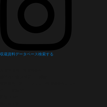
収蔵資料データベース
検索する
人形浄瑠璃
浄瑠璃番付
源平布引瀧/加賀見山旧錦絵
資料番号
中西コレクション浄瑠璃番付04-025
年月日
明治3年11月1日
西暦
1870年
興行地
大阪