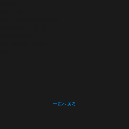
劇場
いなり東芝居
座本・主催
太夫・三味線
太夫豊竹湊太夫
義太夫年表ほか
明治篇0311
中西仁智雄コレクション
浄瑠璃番付写真集
3巻075頁
備考
一覧へ戻る