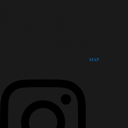
開館時間・休館日
開館時間 9:00～17:00（木曜は21:00まで）
休館日 月曜日（祝日の場合は翌日）
第３火曜日、年末年始（12/28～1/4）
松茂町歴史民俗資料館・人形浄瑠璃芝居資料館
〒771-0220
徳島県板野郡松茂町広島字四番越11番地1
MAP
TEL：088-699-5995
FAX：088-699-5767