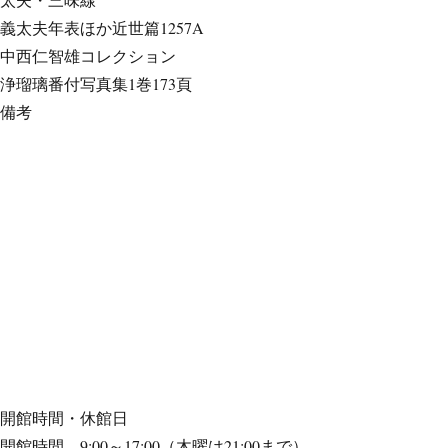
義太夫年表ほか
近世篇1257A
中西仁智雄コレクション
浄瑠璃番付写真集
1巻173頁
備考
開館時間・休館日
開館時間 9:00～17:00（木曜は21:00まで）