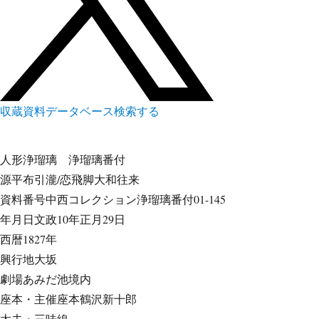
収蔵資料データベース
検索する
人形浄瑠璃
浄瑠璃番付
源平布引瀧/恋飛脚大和往来
資料番号
中西コレクション浄瑠璃番付01-145
年月日
文政10年正月29日
西暦
1827年
興行地
大坂
劇場
あみだ池境内
座本・主催
座本鶴沢新十郎
太夫・三味線