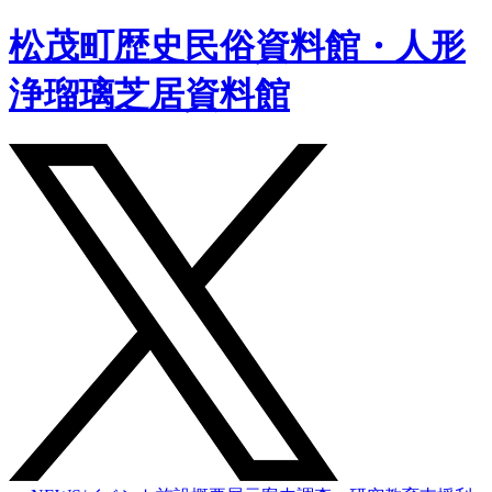
松茂町歴史民俗資料館・人形
浄瑠璃芝居資料館