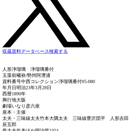
収蔵資料データベース
検索する
人形浄瑠璃
浄瑠璃番付
玉藻前曦袂/勢州阿漕浦
資料番号
中西コレクション浄瑠璃番付05-080
年月日
明治23年3月28日
西暦
1890年
興行地
大阪
劇場
いなり彦六座
座本・主催
太夫・三味線
太夫竹本大隅太夫 三味線豊沢団平 人形吉田
辰五郎
義太夫年表ほか
明治篇2354