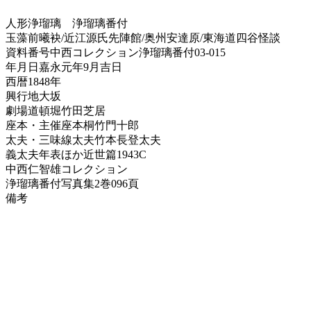
人形浄瑠璃
浄瑠璃番付
玉藻前曦袂/近江源氏先陣館/奥州安達原/東海道四谷怪談
資料番号
中西コレクション浄瑠璃番付03-015
年月日
嘉永元年9月吉日
西暦
1848年
興行地
大坂
劇場
道頓堀竹田芝居
座本・主催
座本桐竹門十郎
太夫・三味線
太夫竹本長登太夫
義太夫年表ほか
近世篇1943C
中西仁智雄コレクション
浄瑠璃番付写真集
2巻096頁
備考