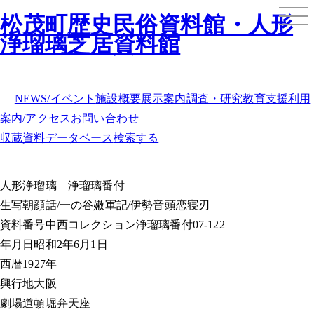
松茂町歴史民俗資料館・人形
浄瑠璃芝居資料館
NEWS/イベント
施設概要
展示案内
調査・研究
教育支援
利用
案内/アクセス
お問い合わせ
収蔵資料データベース
検索する
人形浄瑠璃
浄瑠璃番付
生写朝顔話/一の谷嫩軍記/伊勢音頭恋寝刃
資料番号
中西コレクション浄瑠璃番付07-122
年月日
昭和2年6月1日
西暦
1927年
興行地
大阪
劇場
道頓堀弁天座