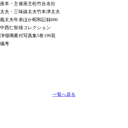
座本・主催
座主松竹合名社
太夫・三味線
太夫竹本津太夫
義太夫年表ほか
昭和記録006
中西仁智雄コレクション
浄瑠璃番付写真集
5巻199頁
備考
一覧へ戻る