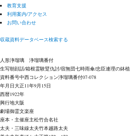
教育支援
利用案内/アクセス
お問い合わせ
収蔵資料データベース
検索する
人形浄瑠璃
浄瑠璃番付
生写朝顔話/箱根霊験躄仇討/宿無団七時雨傘/忠臣連理の鉢植
資料番号
中西コレクション浄瑠璃番付07-078
年月日
大正11年9月15日
西暦
1922年
興行地
大阪
劇場
御霊文楽座
座本・主催
座主松竹合名社
太夫・三味線
太夫竹本越路太夫