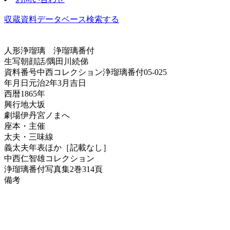
収蔵資料データベース
検索する
人形浄瑠璃
浄瑠璃番付
生写朝顔話/隅田川続俤
資料番号
中西コレクション浄瑠璃番付05-025
年月日
元治2年3月吉日
西暦
1865年
興行地
大坂
劇場
伊丹宮ノまへ
座本・主催
太夫・三味線
義太夫年表ほか
［記載なし］
中西仁智雄コレクション
浄瑠璃番付写真集
2巻314頁
備考