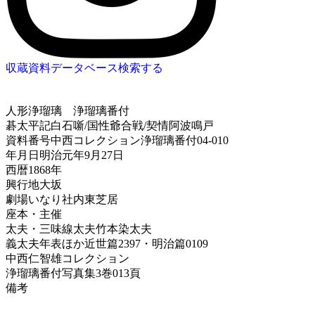
収蔵資料データベース
検索する
人形浄瑠璃
浄瑠璃番付
碁太平記白石噺/国性爺合戦/契情阿波鳴戸
資料番号
中西コレクション浄瑠璃番付04-010
年月日
明治元年9月27日
西暦
1868年
興行地
大坂
劇場
いなり社内東芝居
座本・主催
太夫・三味線
太夫竹本染太夫
義太夫年表ほか
近世篇2397・明治篇0109
中西仁智雄コレクション
浄瑠璃番付写真集
3巻013頁
備考